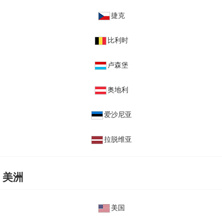
捷克
比利时
卢森堡
奥地利
爱沙尼亚
拉脱维亚
美洲
美国