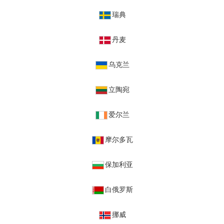
瑞典
丹麦
乌克兰
立陶宛
爱尔兰
摩尔多瓦
保加利亚
白俄罗斯
挪威