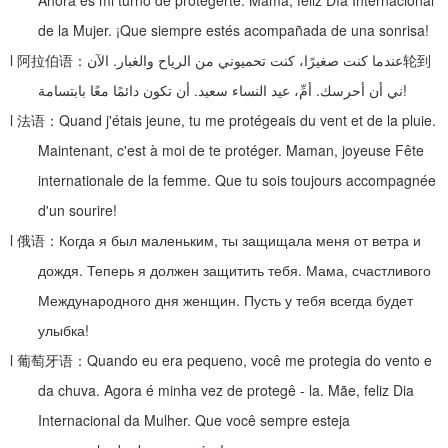
Ahora es mi turno de protegerte. Mamá, feliz Día Internacional
de la Mujer. ¡Que siempre estés acompañada de una sonrisa!
l
阿拉伯语：
الآن
.
عندما كنت صغيرًا، كنت تحميوني من الرياح والغبار
轮到
أن تكون دائمًا معًا بابتسامة
.
أمِّ، عيد النساء سعيد
.
ني أن أحرسك
!
l
法语：
Quand j'étais jeune, tu me protégeais du vent et de la pluie.
Maintenant, c'est à moi de te protéger. Maman, joyeuse Fête
internationale de la femme. Que tu sois toujours accompagnée
d'un sourire!
l
俄语：
Когда я был маленьким, ты защищала меня от ветра и
дождя. Теперь я должен защитить тебя. Мама, счастливого
Международного дня женщин. Пусть у тебя всегда будет
улыбка!
l
葡萄牙语：
Quando eu era pequeno, você me protegia do vento e
da chuva. Agora é minha vez de protegê - la. Mãe, feliz Dia
Internacional da Mulher. Que você sempre esteja