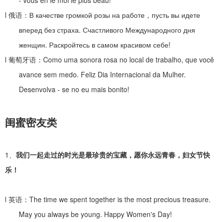
- vous en le moi le plus beau!
l
俄语：
В качестве громкой розы на работе
，
пусть вы идете
вперед без страха. Счастливого Международного дня
женщин. Раскройтесь в самом красивом себе!
l
葡萄牙语：
Como uma sonora rosa no local de trabalho, que você
avance sem medo. Feliz Dia Internacional da Mulher.
Desenvolva - se no eu mais bonito!
闺蜜密友类
1、
我们一起走过的时光是最珍贵的宝藏，愿你永远青春，妇女节快
乐！
l
英语：
The time we spent together is the most precious treasure.
May you always be young. Happy Women's Day!