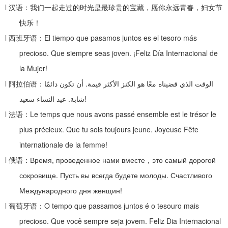
l
汉语：我们一起走过的时光是最珍贵的宝藏，愿你永远青春，妇女节
快乐！
l
西班牙语：
El tiempo que pasamos juntos es el tesoro más
precioso. Que siempre seas joven. ¡Feliz Día Internacional de
la Mujer!
l
阿拉伯语：
أن تكون دائمًا
.
الوقت الذي قضيناه معًا هو الكنز الأكثر قيمة
عيد النساء سعيد
.
شابة
!
l
法语：
Le temps que nous avons passé ensemble est le trésor le
plus précieux. Que tu sois toujours jeune. Joyeuse Fête
internationale de la femme!
l
俄语：
Время, проведенное нами вместе
，
это самый дорогой
сокровище. Пусть вы всегда будете молоды. Счастливого
Международного дня женщин!
l
葡萄牙语：
O tempo que passamos juntos é o tesouro mais
precioso. Que você sempre seja jovem. Feliz Dia Internacional