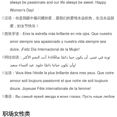
always be passionate and our life always be sweet. Happy
Women's Day!
l
汉语：你是我眼中最闪耀的星，愿我们的爱情永远炽热，生活永远甜
蜜，妇女节快乐！
l
西班牙语：
Eres la estrella más brillante en mis ojos. Que nuestro
amor siempre sea apasionado y nuestra vida siempre sea
dulce. ¡Feliz Día Internacional de la Mujer!
l
阿拉伯语：
أنت النجم الأكثر
λά
أن يكون حبنا دائمًا شاقًا
.
ئونة في عيني
عيد النساء سعيد
.
وأن تكون حياتنا دائمًا حلوة
!
l
法语：
Vous êtes l'étoile la plus brillante dans mes yeux. Que notre
amour soit toujours passionné et que notre vie soit toujours
douce. Joyeuse Fête internationale de la femme!
l
俄语：
Вы самый яркий звезда в моих глазах. Пусть наше любов
职场女性类