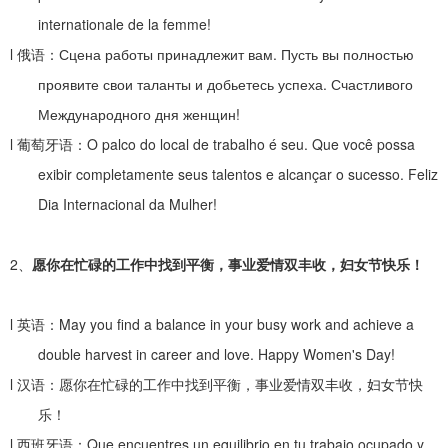
internationale de la femme!
l
俄语：
Сцена работы принадлежит вам. Пусть вы полностью
проявите свои таланты и добьетесь успеха. Счастливого
Международного дня женщин!
l
葡萄牙语：
O palco do local de trabalho é seu. Que você possa
exibir completamente seus talentos e alcançar o sucesso. Feliz
Dia Internacional da Mulher!
2、
愿你在忙碌的工作中找到平衡，事业爱情双丰收，妇女节快乐！
l
英语：
May you find a balance in your busy work and achieve a
double harvest in career and love. Happy Women's Day!
l
汉语：愿你在忙碌的工作中找到平衡，事业爱情双丰收，妇女节快
乐！
l
西班牙语：
Que encuentres un equilibrio en tu trabajo ocupado y