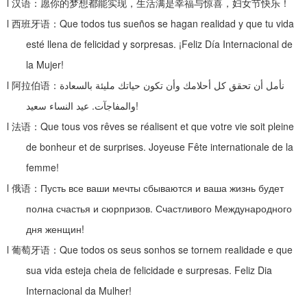
l
汉语：愿你的梦想都能实现，生活满是幸福与惊喜，妇女节快乐！
l
西班牙语：
Que todos tus sueños se hagan realidad y que tu vida
esté llena de felicidad y sorpresas. ¡Feliz Día Internacional de
la Mujer!
l
阿拉伯语：
نأمل أن تحقق كل أحلامك وأن تكون حياتك مليئة بالسعادة
عيد النساء سعيد
.
والمفاجآت
!
l
法语：
Que tous vos rêves se réalisent et que votre vie soit pleine
de bonheur et de surprises. Joyeuse Fête internationale de la
femme!
l
俄语：
Пусть все ваши мечты сбываются и ваша жизнь будет
полна счастья и сюрпризов. Счастливого Международного
дня женщин!
l
葡萄牙语：
Que todos os seus sonhos se tornem realidade e que
sua vida esteja cheia de felicidade e surpresas. Feliz Dia
Internacional da Mulher!