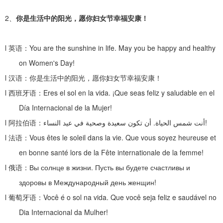
2、
你是生活中的阳光，愿你妇女节幸福安康！
l
英语：
You are the sunshine in life. May you be happy and healthy
on Women's Day!
l
汉语：你是生活中的阳光，愿你妇女节幸福安康！
l
西班牙语：
Eres el sol en la vida. ¡Que seas feliz y saludable en el
Día Internacional de la Mujer!
l
阿拉伯语：
أن تكون سعيدة وصحية في عيد النساء
.
أنت شمس الحياة
!
l
法语：
Vous êtes le soleil dans la vie. Que vous soyez heureuse et
en bonne santé lors de la Fête internationale de la femme!
l
俄语：
Вы солнце в жизни. Пусть вы будете счастливы и
здоровы в Международный день женщин!
l
葡萄牙语：
Você é o sol na vida. Que você seja feliz e saudável no
Dia Internacional da Mulher!