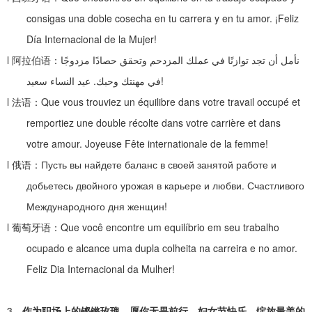
consigas una doble cosecha en tu carrera y en tu amor. ¡Feliz
Día Internacional de la Mujer!
l
阿拉伯语：
نأمل أن تجد توازنًا في عملك المزدحم وتحقق حصادًا مزدوجًا
عيد النساء سعيد
.
في مهنتك وحبك
!
l
法语：
Que vous trouviez un équilibre dans votre travail occupé et
remportiez une double récolte dans votre carrière et dans
votre amour. Joyeuse Fête internationale de la femme!
l
俄语：
Пусть вы найдете баланс в своей занятой работе и
добьетесь двойного урожая в карьере и любви. Счастливого
Международного дня женщин!
l
葡萄牙语：
Que você encontre um equilíbrio em seu trabalho
ocupado e alcance uma dupla colheita na carreira e no amor.
Feliz Dia Internacional da Mulher!
3、
作为职场上的铿锵玫瑰，愿你无畏前行，妇女节快乐，绽放最美的