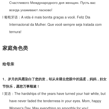
Счастливого Международного дня женщин. Пусть вас
всегда ухаживают ласково!
l
葡萄牙语：
A vida é mais bonita graças a você. Feliz Dia
Internacional da Mulher. Que você sempre seja tratada com
ternura!
家庭角色类
给母亲
1
、
岁月的风霜染白了您的发，却从未褪去您眼中的温柔，妈妈，妇女
节快乐，愿您万事顺遂！
l
英语：
The hardships of the years have turned your hair white, but
have never faded the tenderness in your eyes. Mom, happy
Women's Day. May everything go smoothly for you!