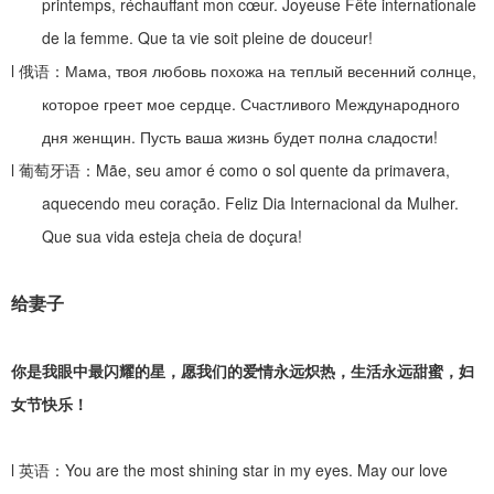
printemps, réchauffant mon cœur. Joyeuse Fête internationale
de la femme. Que ta vie soit pleine de douceur!
l
俄语：
Мама, твоя любовь похожа на теплый весенний солнце,
которое греет мое сердце. Счастливого Международного
дня женщин. Пусть ваша жизнь будет полна сладости!
l
葡萄牙语：
Mãe, seu amor é como o sol quente da primavera,
aquecendo meu coração. Feliz Dia Internacional da Mulher.
Que sua vida esteja cheia de doçura!
给妻子
你是我眼中最闪耀的星，愿我们的爱情永远炽热，生活永远甜蜜，妇
女节快乐！
l
英语：
You are the most shining star in my eyes. May our love