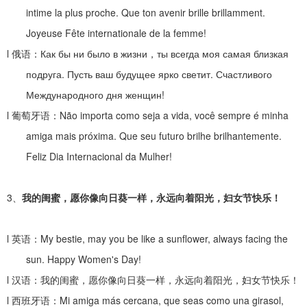
intime la plus proche. Que ton avenir brille brillamment.
Joyeuse Fête internationale de la femme!
l
俄语：
Как бы ни было в жизни
，
ты всегда моя самая близкая
подруга. Пусть ваш будущее ярко светит. Счастливого
Международного дня женщин!
l
葡萄牙语：
Não importa como seja a vida, você sempre é minha
amiga mais próxima. Que seu futuro brilhe brilhantemente.
Feliz Dia Internacional da Mulher!
3、
我的闺蜜，愿你像向日葵一样，永远向着阳光，妇女节快乐！
l
英语：
My bestie, may you be like a sunflower, always facing the
sun. Happy Women's Day!
l
汉语：我的闺蜜，愿你像向日葵一样，永远向着阳光，妇女节快乐！
l
西班牙语：
Mi amiga más cercana, que seas como una girasol,