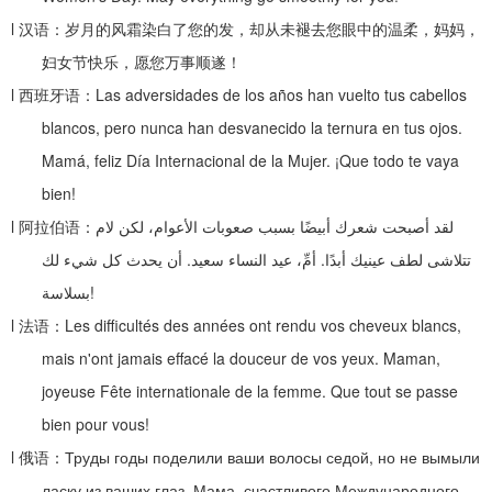
l
汉语：岁月的风霜染白了您的发，却从未褪去您眼中的温柔，妈妈，
妇女节快乐，愿您万事顺遂！
l
西班牙语：
Las adversidades de los años han vuelto tus cabellos
blancos, pero nunca han desvanecido la ternura en tus ojos.
Mamá, feliz Día Internacional de la Mujer. ¡Que todo te vaya
bien!
l
阿拉伯语：
لقد أصبحت شعرك أبيضًا بسبب صعوبات الأعوام، لكن لام
أن يحدث كل شيء لك
.
أمِّ، عيد النساء سعيد
.
تتلاشى لطف عينيك أبدًا
بسلاسة
!
l
法语：
Les difficultés des années ont rendu vos cheveux blancs,
mais n'ont jamais effacé la douceur de vos yeux. Maman,
joyeuse Fête internationale de la femme. Que tout se passe
bien pour vous!
l
俄语：
Труды годы поделили ваши волосы седой, но не вымыли
ласку из ваших глаз. Мама, счастливого Международного