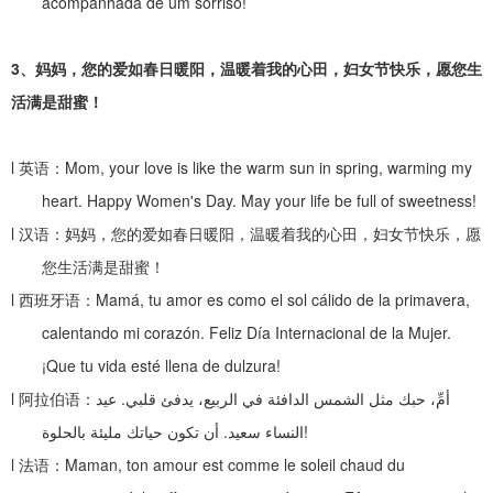
acompanhada de um sorriso!
3
、
妈妈，您的爱如春日暖阳，温暖着我的心田，妇女节快乐，愿您生
活满是甜蜜！
l
英语：
Mom, your love is like the warm sun in spring, warming my
heart. Happy Women's Day. May your life be full of sweetness!
l
汉语：妈妈，您的爱如春日暖阳，温暖着我的心田，妇女节快乐，愿
您生活满是甜蜜！
l
西班牙语：
Mamá, tu amor es como el sol cálido de la primavera,
calentando mi corazón. Feliz Día Internacional de la Mujer.
¡Que tu vida esté llena de dulzura!
l
阿拉伯语：
عيد
.
أمِّ، حبك مثل الشمس الدافئة في الربيع، يدفئ قلبي
أن تكون حياتك مليئة بالحلوة
.
النساء سعيد
!
l
法语：
Maman, ton amour est comme le soleil chaud du