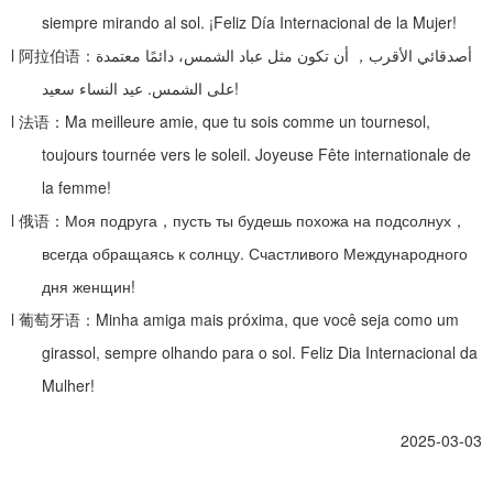
siempre mirando al sol. ¡Feliz Día Internacional de la Mujer!
l
阿拉伯语：
أن تكون مثل عباد الشمس، دائمًا معتمدة
，
أصدقائي الأقرب
عيد النساء سعيد
.
على الشمس
!
l
法语：
Ma meilleure amie, que tu sois comme un tournesol,
toujours tournée vers le soleil. Joyeuse Fête internationale de
la femme!
l
俄语：
Моя подруга
，
пусть ты будешь похожа на подсолнух
，
всегда обращаясь к солнцу. Счастливого Международного
дня женщин!
l
葡萄牙语：
Minha amiga mais próxima, que você seja como um
girassol, sempre olhando para o sol. Feliz Dia Internacional da
Mulher!
2025-03-03