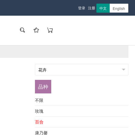
登录
注册
中文
English
品种
不限
玫瑰
百合
康乃馨