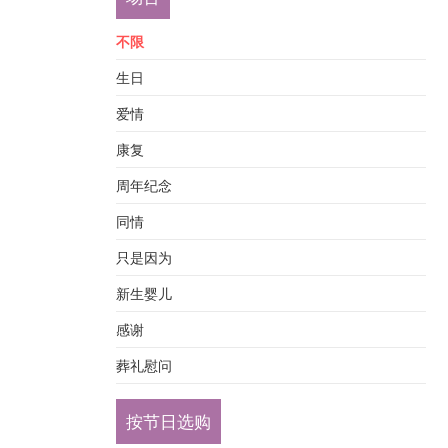
不限
生日
爱情
康复
周年纪念
同情
只是因为
新生婴儿
感谢
葬礼慰问
按节日选购