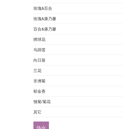
玫瑰&百合
玫瑰&康乃馨
百合&康乃馨
绣球花
马蹄莲
向日葵
兰花
非洲菊
郁金香
雏菊/菊花
其它
场合