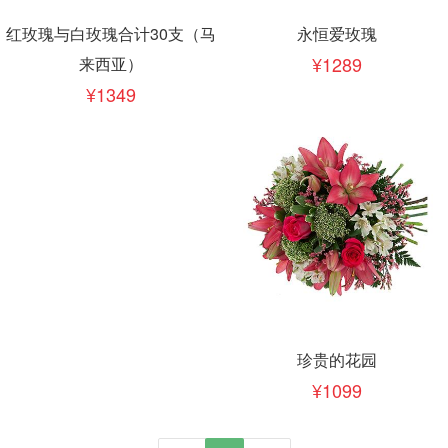
红玫瑰与白玫瑰合计30支（马
永恒爱玫瑰
1289
来西亚）
1349
珍贵的花园
1099